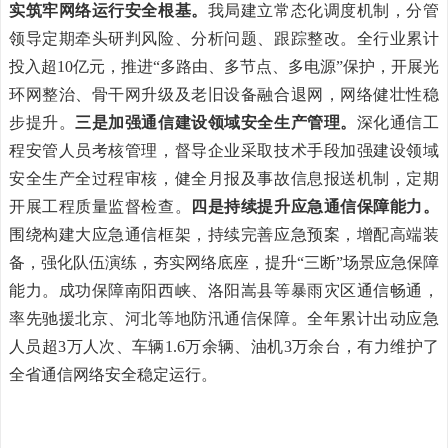
实筑牢网络运行安全根基。
我局建立常态化调度机制，分管
领导定期牵头研判风险、分析问题、跟踪整改。全行业累计
投入超10亿元，推进“多路由、多节点、多电源”保护，开展光
环网整治、骨干网升级及老旧设备融合退网，网络健壮性稳
步提升。
三是加强通信建设领域安全生产管理。
深化通信工
程安管人员考核管理，督导企业采取技术手段加强建设领域
安全生产全过程审核，健全月报及事故信息报送机制，定期
开展工程质量监督检查。
四是持续提升应急通信保障能力。
围绕构建大应急通信框架，持续完善应急预案，增配高端装
备，强化队伍演练，夯实网络底座，提升“三断”场景应急保障
能力。成功保障南阳西峡、洛阳嵩县等暴雨灾区通信畅通，
率先驰援北京、河北等地防汛通信保障。全年累计出动应急
人员超3万人次、车辆1.6万余辆、油机3万余台，有力维护了
全省通信网络安全稳定运行。