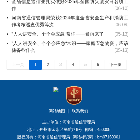
全省信息通信业扎实做好2025年全国防灾减灾日各项工
作
[06-10]
河南省通信管理局荣获2024年度全省安全生产和消防工
作考核巡查优秀等次
[06-09]
”人人讲安全、个个会应急“常识——暴雨来了
[05-13]
”人人讲安全、个个会应急“常识——家庭应急物资，应该
储备些什么
[05-13]
上一页
1
2
3
4
5
6
下一页
网站地图
联系我们
主办单位：河南省通信管理局
地址：郑州市金水区民航路8号
邮编：450008
版权所有：河南省通信管理局
网站标识码：bm07160001