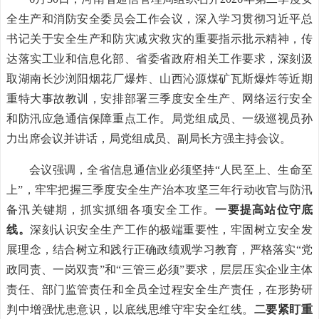
全生产和消防安全委员会工作会议，深入学习贯彻习近平总
书记关于安全生产和防灾减灾救灾的重要指示批示精神，传
达落实工业和信息化部、省委省政府相关工作要求，深刻汲
取湖南长沙浏阳烟花厂爆炸、山西沁源煤矿瓦斯爆炸等近期
重特大事故教训，安排部署三季度安全生产、网络运行安全
和防汛应急通信保障重点工作。局党组成员、一级巡视员孙
力出席会议并讲话，局党组成员、副局长方强主持会议。
会议强调，全省信息通信业必须坚持“人民至上、生命至
上”，牢牢把握三季度安全生产治本攻坚三年行动收官与防汛
备汛关键期，抓实抓细各项安全工作。
一要提高站位守底
线。
深刻认识安全生产工作的极端重要性，牢固树立安全发
展理念，结合树立和践行正确政绩观学习教育，严格落实“党
政同责、一岗双责”和“三管三必须”要求，层层压实企业主体
责任、部门监管责任和全员全过程安全生产责任，在形势研
判中增强忧患意识，以底线思维守牢安全红线。
二要紧盯重