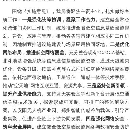
围绕《实施意见》，我局将聚焦主责主业，扎实做好各
项工作：
一是强化统筹协调，凝聚工作合力。
建立健全常态
化跨部门协同工作机制，统筹推进全省低空信息基础设施规
划、建设、应用与管理。推动各省辖市建立相应协同工作机
制，因地制宜推进设施建设与场景应用协同落地。
二是优化
网络布局，推进低空网络覆盖。
充分整合现有5G/5G-A基站、
北斗地基增强系统等信息通信基础设施资源，通过天线波束
优化、设备升级、按需补点等方式推进低空通信网络精准覆
盖。依托地面移动通信、卫星通信、通感一体等技术手段，
推动“空天地”网络互联互通、资源共享。
三是坚持创新引领，
提升产业供给能力。
支持蓝天实验室等创新平台开展低空通
信关键技术攻关，探索形成可复制、可推广的整体解决方
案。以安阳无人机产业园、郑州智能传感谷为载体，引导产
业集聚，促进产业链上下游协同发展。
四是强化网络安全，
筑牢安全屏障。
建立健全低空基础设施网络与数据安全防护