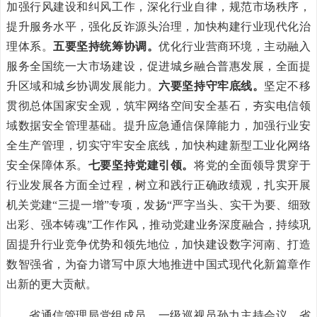
加强行风建设和纠风工作，深化行业自律，规范市场秩序，
提升服务水平，强化反诈源头治理，加快构建行业现代化治
理体系。
五要坚持统筹协调。
优化行业营商环境，主动融入
服务全国统一大市场建设，促进城乡融合普惠发展，全面提
升区域和城乡协调发展能力。
六要坚持守牢底线。
坚定不移
贯彻总体国家安全观，筑牢网络空间安全基石，夯实电信领
域数据安全管理基础。提升应急通信保障能力，加强行业安
全生产管理，切实守牢安全底线，加快构建新型工业化网络
安全保障体系。
七要坚持党建引领。
将党的全面领导贯穿于
行业发展各方面全过程，树立和践行正确政绩观，扎实开展
机关党建“三提一增”专项，发扬“严字当头、实干为要、细致
出彩、强本铸魂”工作作风，推动党建业务深度融合，持续巩
固提升行业竞争优势和领先地位，加快建设数字河南、打造
数智强省，为奋力谱写中原大地推进中国式现代化新篇章作
出新的更大贡献。
省通信管理局党组成员、一级巡视员孙力主持会议，省