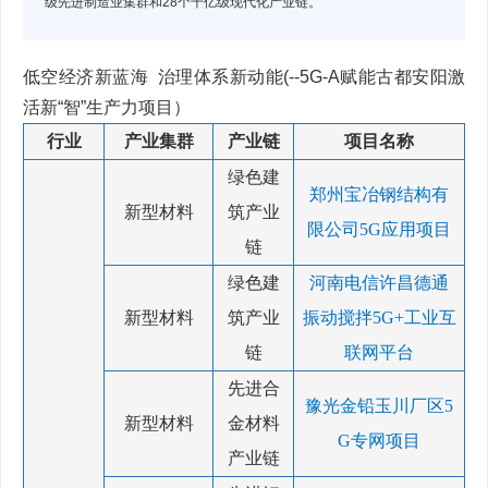
级先进制造业集群和28个千亿级现代化产业链。
低空经济新蓝海 治理体系新动能(--5G-A赋能古都安阳激
活新“智”生产力项目）
行业
产业集群
产业链
项目名称
绿色建
郑州宝冶钢结构有
新型材料
筑产业
限公司5G应用项目
链
绿色建
河南电信许昌德通
新型材料
筑产业
振动搅拌5G+工业互
链
联网平台
先进合
豫光金铅玉川厂区5
新型材料
金材料
G专网项目
产业链